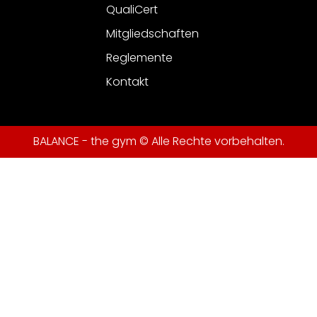
QualiCert
Mitgliedschaften
Reglemente
Kontakt
BALANCE - the gym © Alle Rechte vorbehalten.