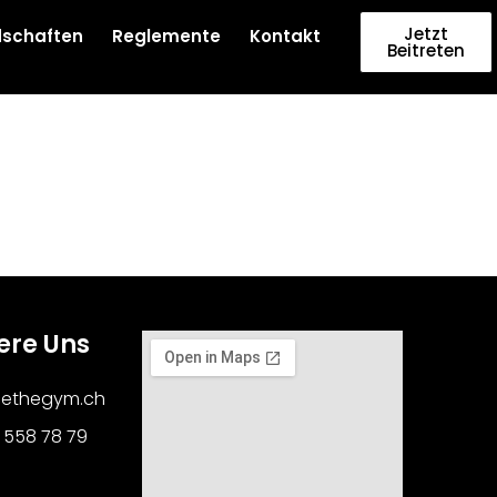
Jetzt
dschaften
Reglemente
Kontakt
Beitreten
ere Uns
cethegym.ch
1 558 78 79