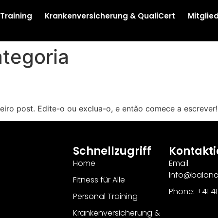
 Training
Krankenversicherung & QualiCert
Mitglie
tegoria
iro post. Edite-o ou exclua-o, e então comece a escrever!
Schnellzugriff
Kontakti
Home
Email:
Info@balan
Fitness für Alle
Phone: +41 4
Personal Training
Krankenversicherung &